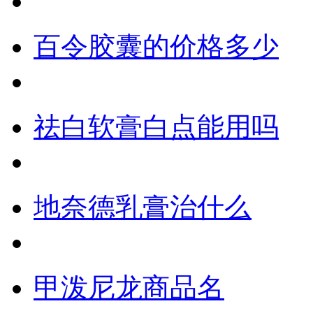
百令胶囊的价格多少
祛白软膏白点能用吗
地奈德乳膏治什么
甲泼尼龙商品名