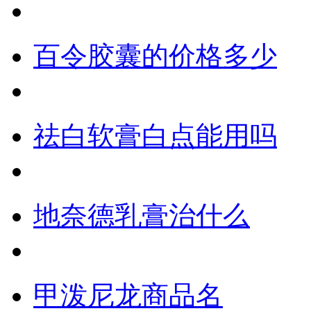
百令胶囊的价格多少
祛白软膏白点能用吗
地奈德乳膏治什么
甲泼尼龙商品名