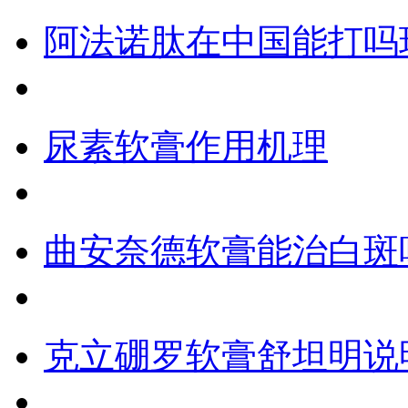
阿法诺肽在中国能打吗
尿素软膏作用机理
曲安奈德软膏能治白斑
克立硼罗软膏舒坦明说