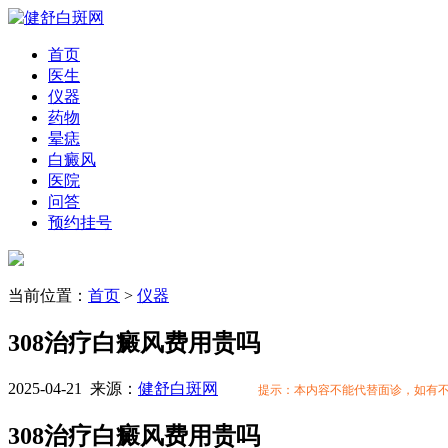
首页
医生
仪器
药物
晕痣
白癜风
医院
问答
预约挂号
当前位置：
首页
>
仪器
308治疗白癜风费用贵吗
2025-04-21
来源：
健舒白斑网
提示：本内容不能代替面诊，如有
308治疗白癜风费用贵吗